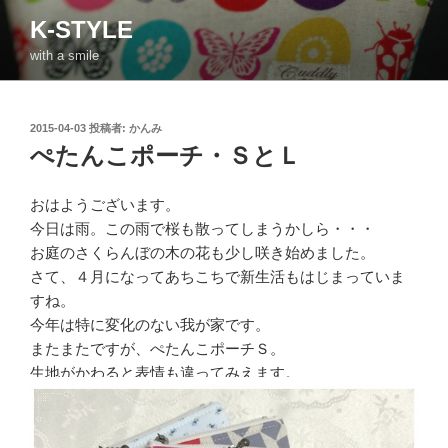
コ
K-STYLE
ン
with a smile
テ
ン
ツ
投
2015-04-03
投稿者:
かんみ
へ
稿
ぺたんこポーチ・ＳとＬ
ス
日:
キ
ッ
おはようございます。
プ
今日は雨。この雨で桜も散ってしまうかしら・・・
お庭のさくらんぼの木の花も少し咲き始めました。
さて、４月になってあちこちで新生活もはじまっていま
すね。
今年は特に変化のない我が家です。
またまたですが、ぺたんこポーチＳ。
生地がかわると表情も違ってみえます。