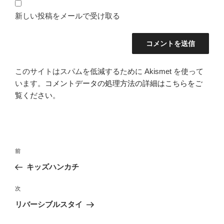
新しい投稿をメールで受け取る
このサイトはスパムを低減するために Akismet を使って
います。
コメントデータの処理方法の詳細はこちらをご
覧ください
。
投
前
前
稿
の
キッズハンカチ
ナ
投
ビ
稿
次
次
ゲ
の
リバーシブルスタイ
投
ー