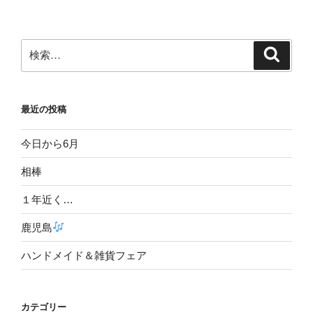
稿
シ
ョ
ン
検
検
索
索:
最近の投稿
今日から6月
相棒
１年近く…
鹿児島
ハンドメイド＆雑貨フェア
カテゴリー