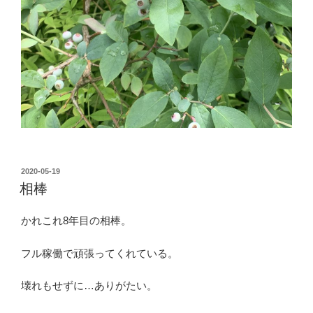
投
2020-05-19
稿
相棒
日:
かれこれ8年目の相棒。
フル稼働で頑張ってくれている。
壊れもせずに…ありがたい。