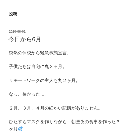
投稿
投
2020-06-01
稿
今日から6月
日:
突然の休校から緊急事態宣言。
子供たちは自宅に丸３ヶ月。
リモートワークの主人も丸２ヶ月。
なっ、長かった…。
２月、３月、４月の細かい記憶がありません。
ひたすらマスクを作りながら、朝昼夜の食事を作った３
ヶ月