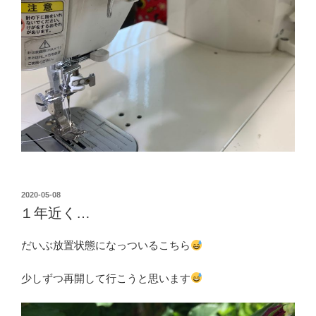
投
2020-05-08
稿
１年近く…
日:
だいぶ放置状態になっついるこちら
少しずつ再開して行こうと思います