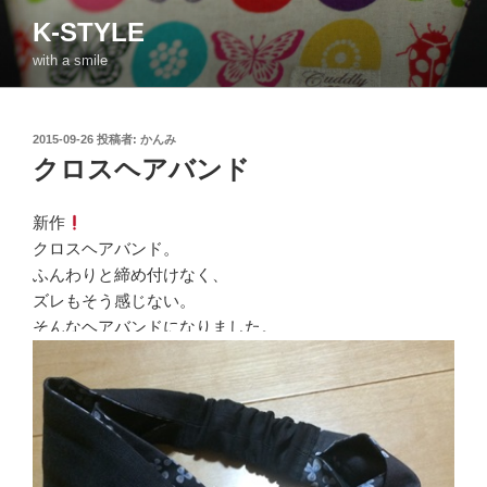
コ
K-STYLE
ン
with a smile
テ
ン
ツ
投
2015-09-26
投稿者:
かんみ
へ
稿
クロスヘアバンド
ス
日:
キ
ッ
新作
プ
クロスヘアバンド。
ふんわりと締め付けなく、
ズレもそう感じない。
そんなヘアバンドになりました。