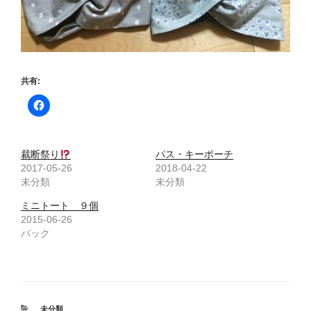
共有:
裁断祭り
パス・キーポーチ
2017-05-26
2018-04-22
未分類
未分類
ミニトート ９個
2015-06-26
バック
カ
未分類