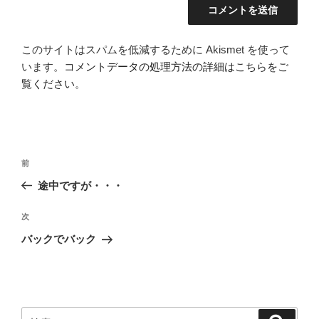
このサイトはスパムを低減するために Akismet を使って
います。
コメントデータの処理方法の詳細はこちらをご
覧ください
。
投
前
前
稿
の
途中ですが・・・
ナ
投
ビ
稿
次
次
ゲ
の
バックでバック
投
ー
稿
シ
ョ
ン
検