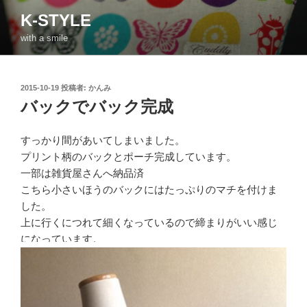
コ
K-STYLE
ン
with a smile
テ
ン
ツ
投
2015-10-19
投稿者:
かんみ
へ
稿
バックでバック完成
ス
日:
キ
ッ
すっかり間があいてしまいました。
プ
プリント柄のバックとポーチ完成しています。
一部は雑貨屋さんへ納品済
こちら小さいほうのバックにはたっぷりのマチを付けま
した。
上に行くにつれて細くなっているので締まりがいい感じ
になっています。