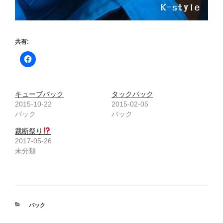
共有:
キューブバック
タックバック
2015-10-22
2015-02-05
バック
バック
裁断祭り
2017-05-26
未分類
カ
バック
テ
ゴ