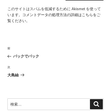
このサイトはスパムを低減するために Akismet を使って
います。
コメントデータの処理方法の詳細はこちらをご
覧ください
。
投
前
前
稿
の
バックでバック
ナ
投
ビ
稿
次
次
ゲ
の
大島紬
投
ー
稿
シ
ョ
ン
検
検
索
索: