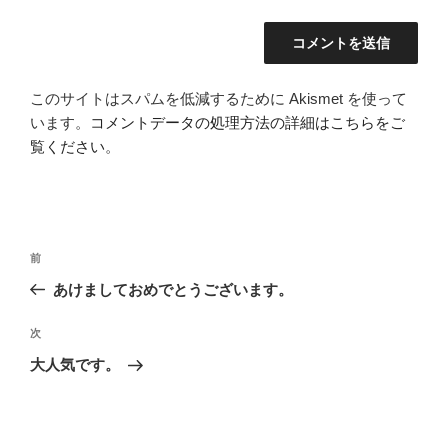
このサイトはスパムを低減するために Akismet を使って
います。
コメントデータの処理方法の詳細はこちらをご
覧ください
。
投
前
前
稿
の
あけましておめでとうございます。
ナ
投
ビ
稿
次
次
ゲ
の
大人気です。
投
ー
稿
シ
ョ