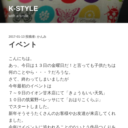
コ
K-STYLE
ン
with a smile
テ
ン
ツ
投
2017-01-13
投稿者:
かんみ
へ
稿
イベント
ス
日:
キ
ッ
こんにちは。
プ
あっ、今日は１３日の金曜日だ！と言っても子供たちは
何のことやら・・・？だろうな。
さて、終わってしまいましたが
今年最初のイベントは
７～９日のイオン甘木店にて「きょうもいい天気」
１０日の筑紫野ベレッサにて「おはりこくらぶ」
でスタートしました。
新年そうそうたくさんのお客様やお友達が来店してくれ
ました。
今年はイベントに追われることのないよう作品つくりを