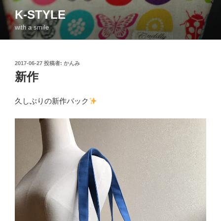
コ
K-STYLE
ン
with a smile
テ
ン
ツ
投
2017-06-27
投稿者:
かんみ
へ
稿
新作
ス
日:
キ
ッ
久しぶりの新作バック
プ