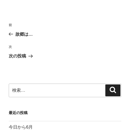
投
前
前
稿
の
故郷は…
ナ
投
ビ
稿
次
次
ゲ
の
次の投稿
投
ー
稿
シ
ョ
ン
検
検
索
索:
最近の投稿
今日から6月