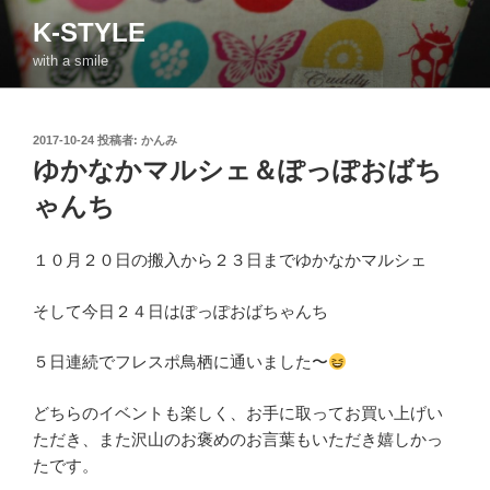
コ
K-STYLE
ン
with a smile
テ
ン
ツ
投
2017-10-24
投稿者:
かんみ
へ
稿
ゆかなかマルシェ＆ぽっぽおばち
ス
日:
キ
ゃんち
ッ
プ
１０月２０日の搬入から２３日までゆかなかマルシェ
そして今日２４日はぽっぽおばちゃんち
５日連続でフレスポ鳥栖に通いました〜
どちらのイベントも楽しく、お手に取ってお買い上げい
ただき、また沢山のお褒めのお言葉もいただき嬉しかっ
たです。