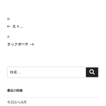
投
前
前
稿
の
久々…
ナ
投
ビ
稿
次
次
ゲ
の
タックポーチ
投
ー
稿
シ
ョ
ン
検
検
索
索:
最近の投稿
今日から6月