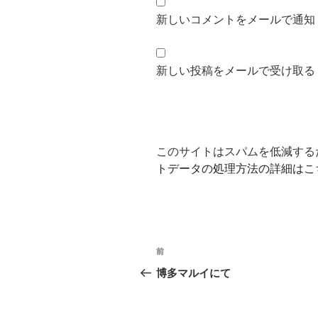
新しいコメントをメールで通知
新しい投稿をメールで受け取る
このサイトはスパムを低減するため
トデータの処理方法の詳細はこ
投
前
前
稿
の
博多マルイにて
投
ナ
稿