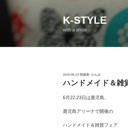
コ
ン
テ
K-STYLE
ン
with a smile
ツ
へ
ス
キ
ッ
プ
投
2019-06-23
投稿者:
かんみ
稿
ハンドメイド＆雑
日:
6月22.23日は鹿児島。
鹿児島アリーナで開催の
ハンドメイド＆雑貨フェア