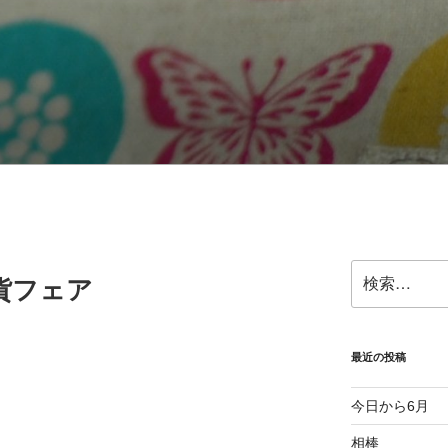
検
貨フェア
索:
最近の投稿
今日から6月
相棒