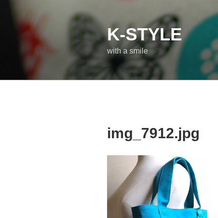
コ
ン
テ
K-STYLE
ン
with a smile
ツ
へ
ス
キ
ッ
プ
img_7912.jpg