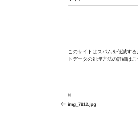
このサイトはスパムを低減するため
トデータの処理方法の詳細はこ
投
前
前
稿
の
img_7912.jpg
投
ナ
稿
ビ
ゲ