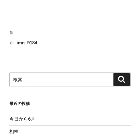
投
前
前
稿
の
img_9184
ナ
投
ビ
稿
ゲ
ー
検
検
シ
索
索:
ョ
ン
最近の投稿
今日から6月
相棒