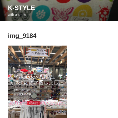
コ
K-STYLE
ン
with a smile
テ
ン
ツ
img_9184
へ
ス
キ
ッ
プ