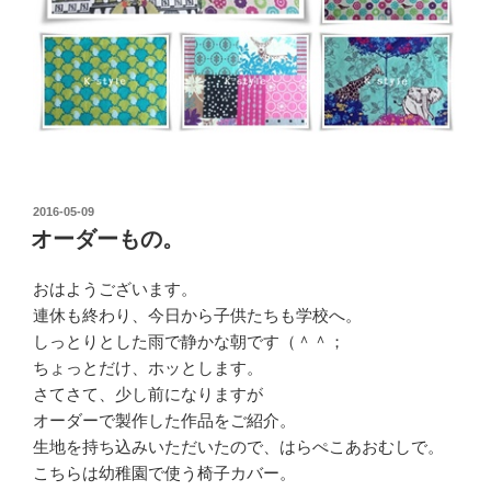
投
2016-05-09
稿
オーダーもの。
日:
おはようございます。
連休も終わり、今日から子供たちも学校へ。
しっとりとした雨で静かな朝です（＾＾；
ちょっとだけ、ホッとします。
さてさて、少し前になりますが
オーダーで製作した作品をご紹介。
生地を持ち込みいただいたので、はらぺこあおむしで。
こちらは幼稚園で使う椅子カバー。