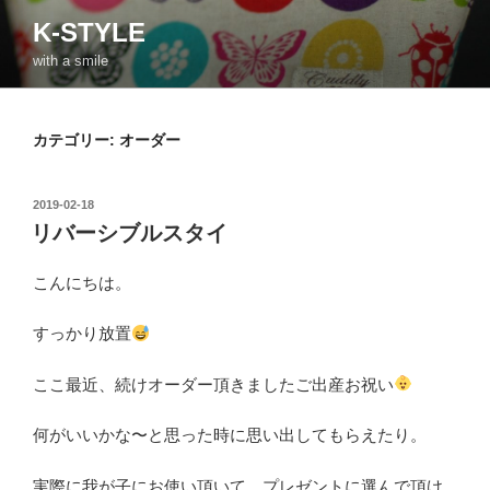
コ
K-STYLE
ン
with a smile
テ
ン
ツ
カテゴリー:
オーダー
へ
ス
キ
投
2019-02-18
ッ
稿
リバーシブルスタイ
日:
プ
こんにちは。
すっかり放置
ここ最近、続けオーダー頂きましたご出産お祝い
何がいいかな〜と思った時に思い出してもらえたり。
実際に我が子にお使い頂いて、プレゼントに選んで頂け