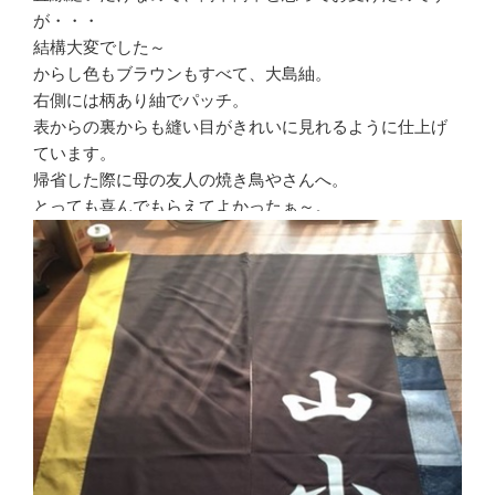
が・・・
結構大変でした～
からし色もブラウンもすべて、大島紬。
右側には柄あり紬でパッチ。
表からの裏からも縫い目がきれいに見れるように仕上げ
ています。
帰省した際に母の友人の焼き鳥やさんへ。
とっても喜んでもらえてよかったぁ～。