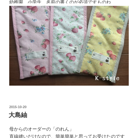
幼稚園、小学生、名前の書くのが必須ですものね
投
2015-10-20
稿
大島紬
日:
母からのオーダーの「のれん」
直線縫いだけなので、簡単簡単と思ってお受けたのです