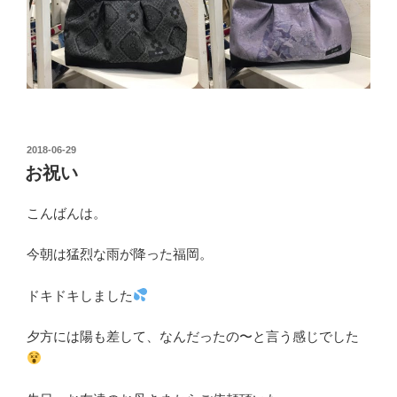
投
2018-06-29
稿
お祝い
日:
こんばんは。
今朝は猛烈な雨が降った福岡。
ドキドキしました
夕方には陽も差して、なんだったの〜と言う感じでした