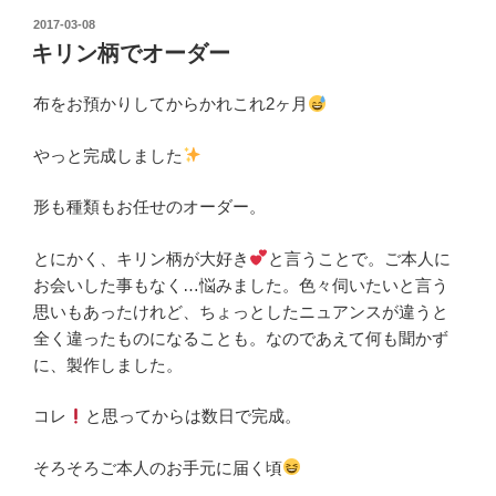
投
2017-03-08
稿
キリン柄でオーダー
日:
布をお預かりしてからかれこれ2ヶ月
やっと完成しました
形も種類もお任せのオーダー。
とにかく、キリン柄が大好き
と言うことで。ご本人に
お会いした事もなく…悩みました。色々伺いたいと言う
思いもあったけれど、ちょっとしたニュアンスが違うと
全く違ったものになることも。なのであえて何も聞かず
に、製作しました。
コレ
と思ってからは数日で完成。
そろそろご本人のお手元に届く頃