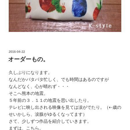
投
2016-04-22
稿
オーダーもの。
日:
久しぶりになります。
なんだかバタバタ忙しく、でも時間はあるのですが
なんどなく、心が晴れず・・・
そこへ熊本の地震。
５年前の３．１１の地震を思い出したり。
テレビに映し出される映像を見ては涙がでたり。（⇠歳の
せいかしら、涙腺がゆるくなってます）
さて、少しずつ作品を紹介していきます。
まずは、こちら。