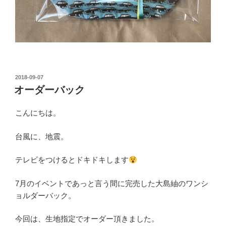
投
2018-09-07
稿
オーダーバック
日:
こんにちは。
台風に、地震。
テレビをつけるとドキドキします
7月のイベントであっと言う間に完売した大島紬のワンシ
ョルダーバック。
今回は、生地指定でオーダー頂きました。