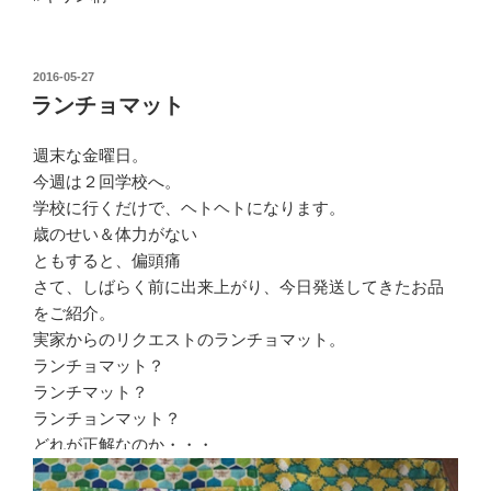
投
2016-05-27
稿
ランチョマット
日:
週末な金曜日。
今週は２回学校へ。
学校に行くだけで、ヘトヘトになります。
歳のせい＆体力がない
ともすると、偏頭痛
さて、しばらく前に出来上がり、今日発送してきたお品
をご紹介。
実家からのリクエストのランチョマット。
ランチョマット？
ランチマット？
ランチョンマット？
どれが正解なのか・・・