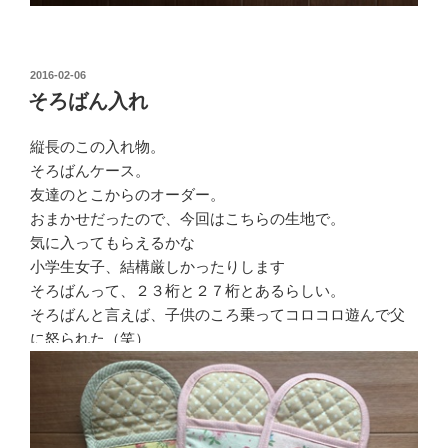
投
2016-02-06
稿
そろばん入れ
日:
縦長のこの入れ物。
そろばんケース。
友達のとこからのオーダー。
おまかせだったので、今回はこちらの生地で。
気に入ってもらえるかな
小学生女子、結構厳しかったりします
そろばんって、２３桁と２７桁とあるらしい。
そろばんと言えば、子供のころ乗ってコロコロ遊んで父
に怒られた（笑）